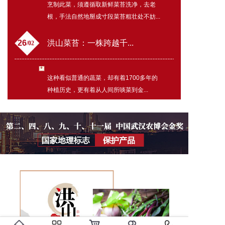
烹制此菜，须遵循取新鲜菜苔洗净，去老
根，手法自然地掰成寸段菜苔粗壮处不妨...
26
洪山菜苔：一株跨越千...
/02
这种看似普通的蔬菜，却有着1700多年的
种植历史，更有着从人间所啖菜到金...