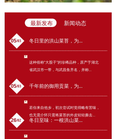
最新发布
新闻动态
05
冬日里的洪山菜苔，为...
/03
这种俗称“大股子”的珍稀品种，原产于湖北
省武汉市一带，与武昌鱼齐名，并称...
05
千年前的御用贡菜，为...
/03
若你来自他乡，初次尝试时觉得略有苦味，
也无需介怀只需将菜苔的外皮轻轻撕去...
26
冬日至味：一根洪山菜...
/02