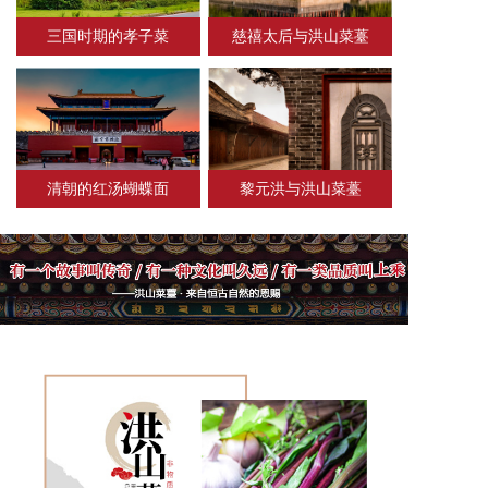
三国时期的孝子菜
慈禧太后与洪山菜薹
清朝的红汤蝴蝶面
黎元洪与洪山菜薹