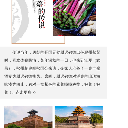
传说当年，唐朝的开国元勋尉迟敬德出任襄州都督
时，喜欢体察民情，某年深秋的一日，他来到江夏（武
昌），鄂州刺史闻鄂国公来访，令家人准备了一桌丰盛
酒宴为尉迟敬德接风。席间，尉迟敬德对滿桌的山珍海
味浅尝辄止，独对一盘紫色的素菜啧啧称赞：好菜！好
菜！...点击更多>>