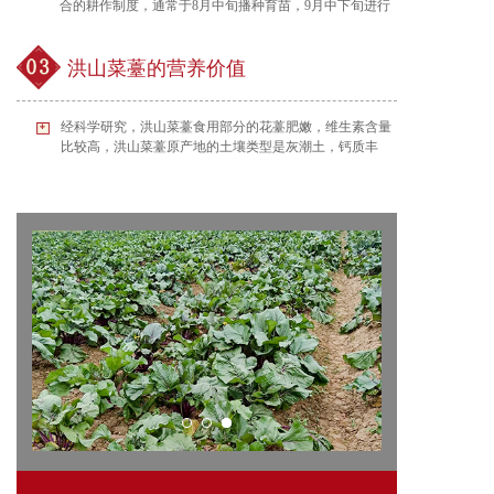
合的耕作制度，通常于8月中旬播种育苗，9月中下旬进行
移栽，苗龄大约30-35天。核心品种为“大股子”（又称喇叭
头），其茎干呈喇叭状，下粗上细，是洪山菜薹的典型特
征。采收期从11月下旬延续到翌年3月上旬，一般在菜薹
洪山菜薹的营养价值
长至35-60厘米，每年11月中下旬至次年2、3月份是它的黄
金赏味期。此时气候冷凉，昼夜温差大，特别利于菜薹体
内糖分和养分的积累，使其口感达到更佳。
经科学研究，洪山菜薹食用部分的花薹肥嫩，维生素含量
比较高，洪山菜薹原产地的土壤类型是灰潮土，钙质丰
富，微量元素多。此外洪山菜薹中含有原花青素，洪山菜
薹的红色...点击更多>>