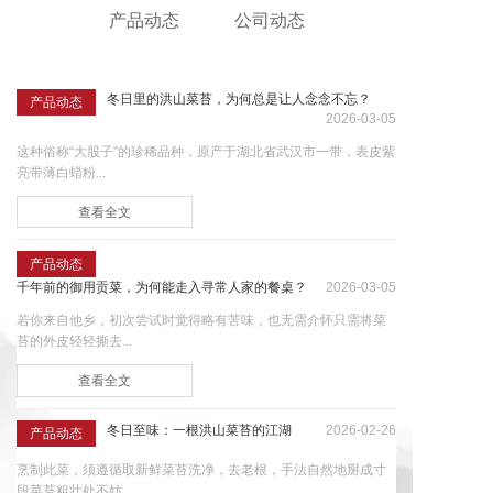
产品动态
公司动态
冬日里的洪山菜苔，为何总是让人念念不忘？
产品动态
2026-03-05
这种俗称“大股子”的珍稀品种，原产于湖北省武汉市一带，表皮紫
亮带薄白蜡粉...
查看全文
产品动态
千年前的御用贡菜，为何能走入寻常人家的餐桌？
2026-03-05
若你来自他乡，初次尝试时觉得略有苦味，也无需介怀只需将菜
苔的外皮轻轻撕去...
查看全文
冬日至味：一根洪山菜苔的江湖
2026-02-26
产品动态
烹制此菜，须遵循取新鲜菜苔洗净，去老根，手法自然地掰成寸
段菜苔粗壮处不妨...