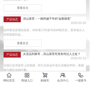
查看全文
洪山菜苔：一株跨越千年的“金殿御菜”
产品动态
2026-02-26
这种看似普通的蔬菜，却有着1700多年的种植历史，更有着从人
间所啖菜到金...
查看全文
从贡品到家常，洪山菜苔究竟有何过人之处？
产品动态
2026-02-12
当我们洗净菜苔上的晨露，听它在热油中发出清脆的声响，看腊
肉与紫红在锅中翻...
查看全文
网站首页
商城入口
购物车
会员中心
一键拨号
1
2
3
4
5
···
>