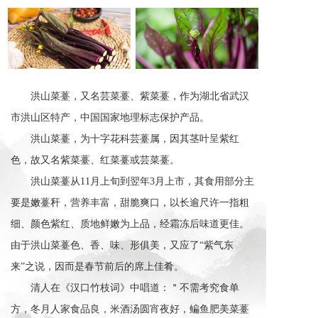
洪山菜薹，又名芸菜薹、紫菜薹，作为湖北省武汉
市洪山区特产，中国国家地理标志保护产品。
洪山菜薹，为十字花科芸薹属，因其茎叶呈紫红
色，故又名紫菜薹、红菜薹或芸菜薹。
洪山菜薹从11月上旬到翌年3月上市，其食用部分主
要是嫩薹秆，营养丰富，甜脆爽口，以长逾尺许一指粗
细、颜色紫红、质地鲜嫩为上品，经霜冻后味道更佳。
由于洪山菜薹色、香、味、形俱美，又应了“紫气东
来”之说，因而是春节前后的席上佳肴。
清人在《汉口竹枝词》中唱道：＂不需考究食单
方，冬月人家食品良，米酒汤圆宵夜好，鳊鱼肥美菜薹