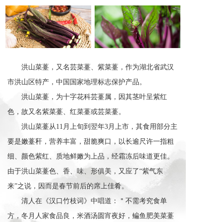
洪山菜薹，又名芸菜薹、紫菜薹，作为湖北省武汉
市洪山区特产，中国国家地理标志保护产品。
洪山菜薹，为十字花科芸薹属，因其茎叶呈紫红
色，故又名紫菜薹、红菜薹或芸菜薹。
洪山菜薹从11月上旬到翌年3月上市，其食用部分主
要是嫩薹秆，营养丰富，甜脆爽口，以长逾尺许一指粗
细、颜色紫红、质地鲜嫩为上品，经霜冻后味道更佳。
由于洪山菜薹色、香、味、形俱美，又应了“紫气东
来”之说，因而是春节前后的席上佳肴。
清人在《汉口竹枝词》中唱道：＂不需考究食单
方，冬月人家食品良，米酒汤圆宵夜好，鳊鱼肥美菜薹