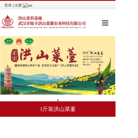
登录
|
注册
网站首页
品牌文化
进入商城
包装介绍
新闻资讯
视频看点
1斤装洪山菜薹
相关荣誉
联系我们