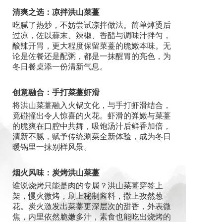
清爽之选：凉拌洪山菜薹
吃腻了热炒，不妨尝试凉拌做法。简单焯烫后
过凉，佐以蒜末、辣椒、香醋与调味汁拌匀，
酸辣开胃，更大程度保留菜薹的脆嫩本味。无
论是佐餐还是配粥，都是一抹醒胃的亮色，为
冬日餐桌添一份清新气息。
创意融合：手打菜薹虾滑
将洪山菜薹融入火锅文化，与手打虾滑结合，
竟碰撞出令人惊喜的火花。虾滑的弹嫩与菜薹
的脆爽在口腔中共舞，吸饱汤汁后鲜香加倍，
清新不腻，赋予传统涮菜全新体验，成为冬日
暖锅里一抹别样风景。
烟火风味：炭烤洪山菜薹
谁说烧烤只能是肉的专属？洪山菜薹穿签上
架，慢火微烤，刷上秘制酱料，撒上孜然葱
花。炭火激发出菜薹更深层次的甜香，外表微
焦，内里依然脆嫩多汁，素食也能吃出烧烤的