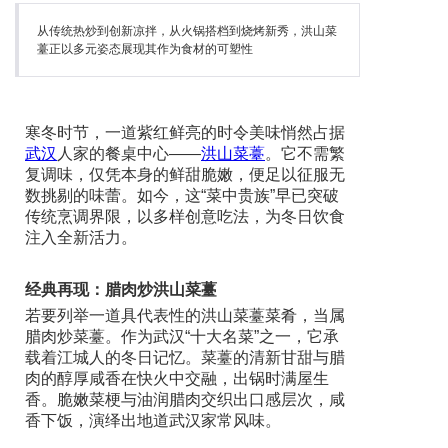
从传统热炒到创新凉拌，从火锅搭档到烧烤新秀，洪山菜
薹正以多元姿态展现其作为食材的可塑性
寒冬时节，一道紫红鲜亮的时令美味悄然占据
武汉
人家的餐桌中心——
洪山
菜薹
。它不需繁
复调味，仅凭本身的鲜甜脆嫩，便足以征服无
数挑剔的味蕾。如今，这“菜中贵族”早已突破
传统烹调界限，以多样创意吃法，为冬日饮食
注入全新活力。
经典再现：腊肉炒洪山菜薹
若要列举一道具代表性的洪山菜薹菜肴，当属
腊肉炒菜薹。作为武汉“十大名菜”之一，它承
载着江城人的冬日记忆。菜薹的清新甘甜与腊
肉的醇厚咸香在快火中交融，出锅时满屋生
香。脆嫩菜梗与油润腊肉交织出口感层次，咸
香下饭，演绎出地道武汉家常风味。