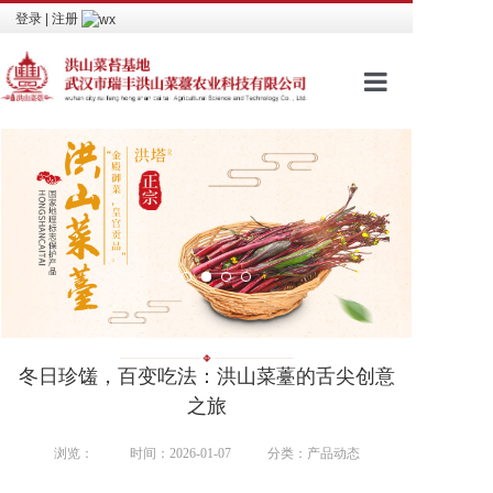
登录
|
注册
网站首页
品牌文化
进入商城
包装介绍
新闻资讯
冬日珍馐，百变吃法：洪山菜薹的舌尖创意
视频看点
之旅
相关荣誉
浏览：
时间：2026-01-07
分类：产品动态
联系我们