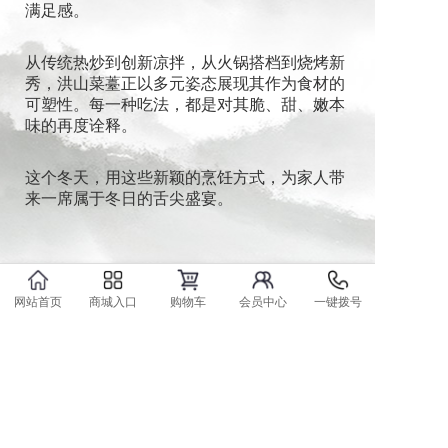
满足感。
从传统热炒到创新凉拌，从火锅搭档到烧烤新
秀，洪山菜薹正以多元姿态展现其作为食材的
可塑性。每一种吃法，都是对其脆、甜、嫩本
味的再度诠释。
这个冬天，用这些新颖的烹饪方式，为家人带
来一席属于冬日的舌尖盛宴。
网站首页
商城入口
购物车
会员中心
一键拨号
上一篇: 千年御贡，一筷脆甜：洪山菜苔，源自荆楚的味觉典藏
下一篇: 一眼识好“薹”：洪山菜苔的千年风韵